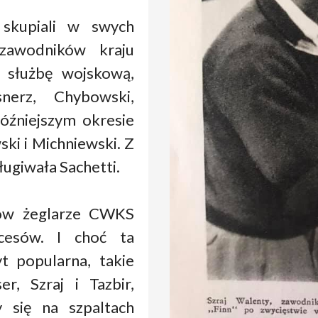
skupiali w swych
zawodników kraju
y służbę wojskową,
nerz, Chybowski,
óźniejszym okresie
wski i Michniewski. Z
ugiwała Sachetti.
tów żeglarze CWKS
kcesów. I choć ta
yt popularna, takie
r, Szraj i Tazbir,
y się na szpaltach