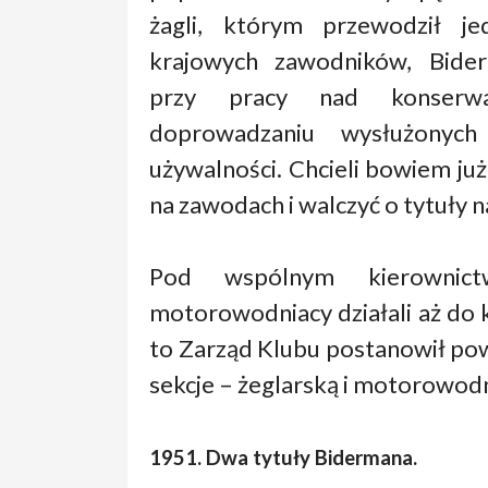
żagli, którym przewodził je
krajowych zawodników, Bider
przy pracy nad konserwa
doprowadzaniu wysłużonyc
używalności. Chcieli bowiem już
na zawodach i walczyć o tytuły n
Pod wspólnym kierownict
motorowodniacy działali aż do k
to Zarząd Klubu postanowił po
sekcje – żeglarską i motorowod
1951. Dwa tytuły Bidermana.