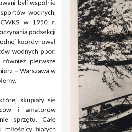
owani byli wspólnie
 sportów wodnych,
u CWKS w 1950 r.
oczynania podsekcji
owodnej koordynował
rtów wodnych ppor.
 również pierwsze
imierz – Warszawa w
blemy.
tórej skupiały się
owców i amatorów
nie sprzętu. Całe
i miłośnicy białych