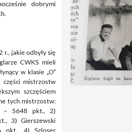
dnocześnie dobrymi
ch.
r., jakie odbyły się
żeglarze CWKS mieli
ynący w klasie „O”
j części mistrzostw
iększym szczęściem
ne tych mistrzostw:
 – 5648 pkt., 2)
., 3) Gierszewski
 pkt., 4) Szloser