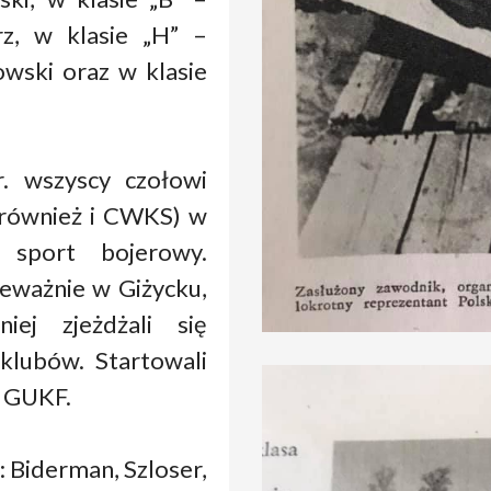
rz, w klasie „H” –
owski oraz w klasie
. wszyscy czołowi
 również i CWKS) w
 sport bojerowy.
eważnie w Giżycku,
ej zjeżdżali się
klubów. Startowali
z GUKF.
: Biderman, Szloser,