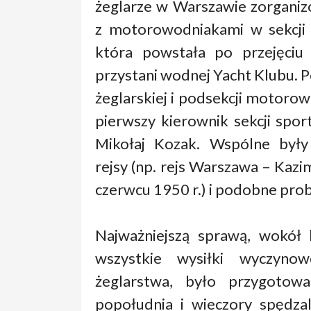
żeglarze w Warszawie zorganiz
z motorowodniakami w sekcji
która powstała po przejęci
przystani wodnej Yacht Klubu. P
żeglarskiej i podsekcji motor
pierwszy kierownik sekcji spo
Mikołaj Kozak. Wspólne były
rejsy (np. rejs Warszawa – Kaz
czerwcu 1950 r.) i podobne pro
Najważniejszą sprawą, wokół k
wszystkie wysiłki wyczyn
żeglarstwa, było przygotowa
popołudnia i wieczory spędzal