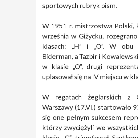
sportowych rubryk pism.
W 1951 r. mistrzostwa Polski, 
września w Giżycku, rozegran
klasach: „H” i „O”. W obu 
Biderman, a Tazbir i Kowalewski za
w klasie „O”, drugi repreze
uplasował się na IV miejscu w kla
W regatach żeglarskich z 
Warszawy (17.VI.) startowało 9
się one pełnym sukcesem rep
którzy zwyciężyli we wszystkich
klasie „C” triumfował Szutkow