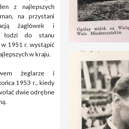
den z najlepszych
man, na przystani
cją żaglówek i
h łodzi do stanu
 w 1951 r. wystąpić
ajlepszych w kraju.
wem żeglarze i
ońca 1953 r., kiedy
wołać dwie odrębne
ną.