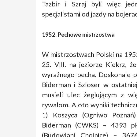
Tazbir i Szraj byli więc je
specjalistami od jazdy na bojera
1952. Pechowe mistrzostwa
W mistrzostwach Polski na 1952 
25. VIII. na jeziorze Kiekrz, 
wyraźnego pecha. Doskonale pł
Biderman i Szloser w ostatnie
musieli ulec żeglującym z w
rywalom. A oto wyniki technicz
1) Koszyca (Ogniwo Poznań)
Biderman (CWKS) – 4393 pkt
(Budowlani Chojnice) – 3676