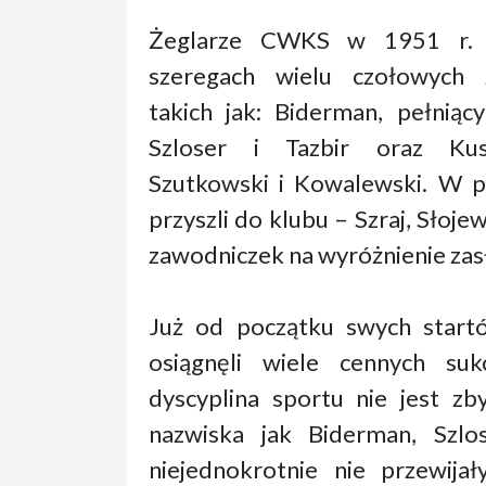
Żeglarze CWKS w 1951 r. 
szeregach wielu czołowych 
takich jak: Biderman, pełniąc
Szloser i Tazbir oraz Kus
Szutkowski i Kowalewski. W p
przyszli do klubu – Szraj, Słoje
zawodniczek na wyróżnienie zasł
Już od początku swych star
osiągnęli wiele cennych su
dyscyplina sportu nie jest zb
nazwiska jak Biderman, Szlose
niejednokrotnie nie przewijał