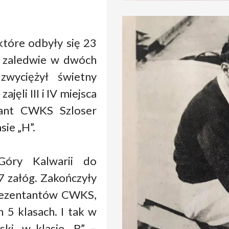
które odbyły się 23
o zaledwie w dwóch
zwyciężył świetny
jęli III i IV miejsca
ntant CWKS Szloser
sie „H”.
Góry Kalwarii do
7 załóg. Zakończyły
rezentantów CWKS,
 5 klasach. I tak w
ski, w klasie „B” –