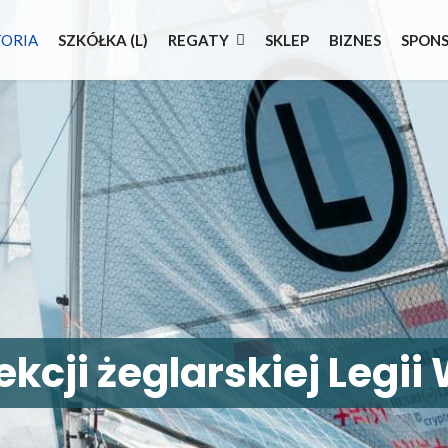
TORIA
SZKÓŁKA (L)
REGATY
SKLEP
BIZNES
SPON
sekcji żeglarskiej Legi